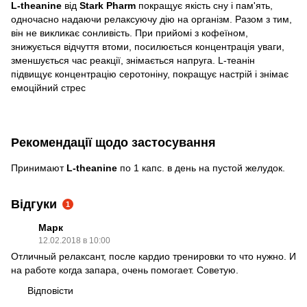
L-theanine
від
Stark Pharm
покращує якість сну і пам'ять,
одночасно надаючи релаксуючу дію на організм. Разом з тим,
він не викликає сонливість. При прийомі з кофеїном,
знижується відчуття втоми, посилюється концентрація уваги,
зменшується час реакції, знімається напруга. L-теанін
підвищує концентрацію серотоніну, покращує настрій і знімає
емоційний стрес
Рекомендації щодо застосування
Принимают
L-theanine
по 1 капс. в день на пустой желудок.
Відгуки
1
Марк
12.02.2018 в 10:00
Отличный релаксант, после кардио тренировки то что нужно. И
на работе когда запара, очень помогает. Советую.
Відповісти