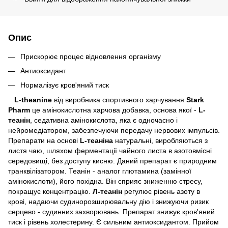
Опис
Прискорює процес відновлення організму
Антиоксидант
Нормалізує кров'яний тиск
L-theanine
від виробника спортивного харчування
Stark
Pharm
це амінокислотна харчова добавка, основа якої -
L-
теанін
, седативна амінокислота, яка є одночасно і
нейромедіатором, забезпечуючи передачу нервових імпульсів.
Препарати на основі
L-теаніна
натуральні, виробляються з
листя чаю, шляхом ферментації чайного листа в азотовмісні
середовищі, без доступу кисню. Даний препарат є природним
транквілізатором. Теанін - аналог глютамина (замінної
амінокислоти), його похідна. Він сприяє зниженню стресу,
покращує концентрацію.
Л-теанін
регулює рівень азоту в
крові, надаючи судинорозширювальну дію і знижуючи ризик
серцево - судинних захворювань. Препарат знижує кров'яний
тиск і рівень холестерину. Є сильним антиоксидантом. Прийом