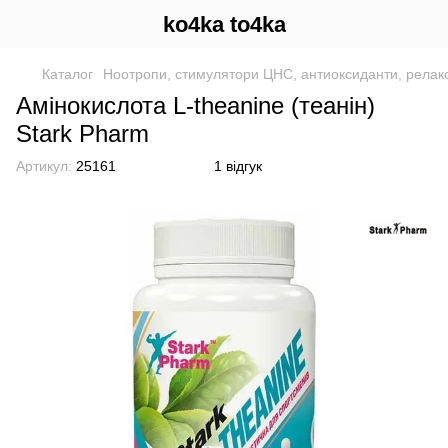
ko4ka to4ka
Каталог
Ноотропи, стимулятори ЦНС, антиоксиданти, релак
Амінокислота L-theanine (теанін)
Stark Pharm
Артикул:
25161
1 відгук