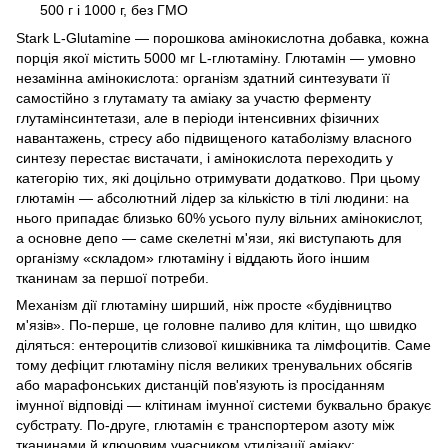
500 г і 1000 г, без ГМО
Stark L-Glutamine — порошкова амінокислотна добавка, кожна
порція якої містить 5000 мг L-глютаміну. Глютамін — умовно
незамінна амінокислота: організм здатний синтезувати її
самостійно з глутамату та аміаку за участю ферменту
глутамінсинтетази, але в періоди інтенсивних фізичних
навантажень, стресу або підвищеного катаболізму власного
синтезу перестає вистачати, і амінокислота переходить у
категорію тих, які доцільно отримувати додатково. При цьому
глютамін — абсолютний лідер за кількістю в тілі людини: на
нього припадає близько 60% усього пулу вільних амінокислот,
а основне депо — саме скелетні м'язи, які виступають для
організму «складом» глютаміну і віддають його іншим
тканинам за першої потреби.
Механізм дії глютаміну ширший, ніж просте «будівництво
м'язів». По-перше, це головне паливо для клітин, що швидко
діляться: ентероцитів слизової кишківника та лімфоцитів. Саме
тому дефіцит глютаміну після великих тренувальних обсягів
або марафонських дистанцій пов'язують із просіданням
імунної відповіді — клітинам імунної системи буквально бракує
субстрату. По-друге, глютамін є транспортером азоту між
тканинами й ключовим учасником утилізації аміаку: