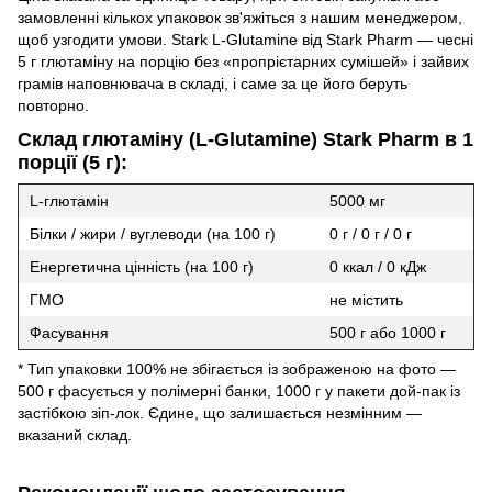
замовленні кількох упаковок зв'яжіться з нашим менеджером,
щоб узгодити умови. Stark L-Glutamine від Stark Pharm — чесні
5 г глютаміну на порцію без «пропрієтарних сумішей» і зайвих
грамів наповнювача в складі, і саме за це його беруть
повторно.
Склад глютаміну (L-Glutamine) Stark Pharm в 1
порції (5 г):
L-глютамін
5000 мг
Білки / жири / вуглеводи (на 100 г)
0 г / 0 г / 0 г
Енергетична цінність (на 100 г)
0 ккал / 0 кДж
ГМО
не містить
Фасування
500 г або 1000 г
* Тип упаковки 100% не збігається із зображеною на фото —
500 г фасується у полімерні банки, 1000 г у пакети дой-пак із
застібкою зіп-лок. Єдине, що залишається незмінним —
вказаний склад.