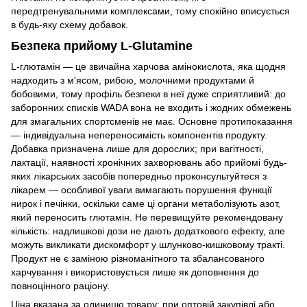
передтренувальними комплексами, тому спокійно вписується
в будь-яку схему добавок.
Безпека прийому L-Glutamine
L-глютамін — це звичайна харчова амінокислота, яка щодня
надходить з м'ясом, рибою, молочними продуктами й
бобовими, тому профіль безпеки в неї дуже сприятливий: до
заборонних списків WADA вона не входить і жодних обмежень
для змагальних спортсменів не має. Основне протипоказання
— індивідуальна непереносимість компонентів продукту.
Добавка призначена лише для дорослих; при вагітності,
лактації, наявності хронічних захворювань або прийомі будь-
яких лікарських засобів попередньо проконсультуйтеся з
лікарем — особливої уваги вимагають порушення функції
нирок і печінки, оскільки саме ці органи метаболізують азот,
який переносить глютамін. Не перевищуйте рекомендовану
кількість: надлишкові дози не дають додаткового ефекту, але
можуть викликати дискомфорт у шлунково-кишковому тракті.
Продукт не є заміною різноманітного та збалансованого
харчування і використовується лише як доповнення до
повноцінного раціону.
Ціна вказана за одиницю товару; при оптовій закупівлі або