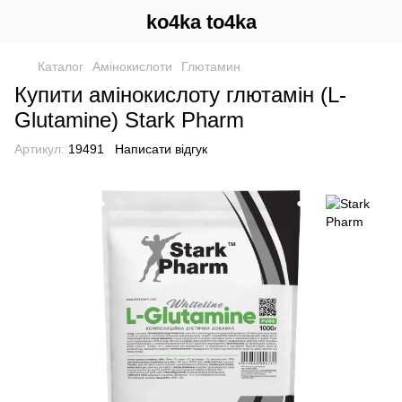
ko4ka to4ka
Каталог
Амінокислоти
Глютамин
Купити амінокислоту глютамін (L-
Glutamine) Stark Pharm
Артикул:
19491
Написати відгук