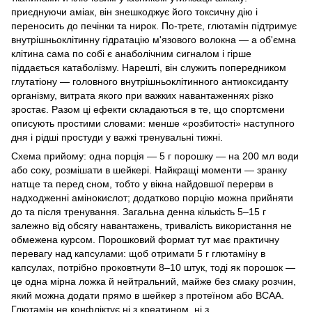
приєднуючи аміак, він знешкоджує його токсичну дію і
переносить до печінки та нирок. По-третє, глютамін підтримує
внутрішньоклітинну гідратацію м'язового волокна — а об'ємна
клітина сама по собі є анаболічним сигналом і гірше
піддається катаболізму. Нарешті, він служить попередником
глутатіону — головного внутрішньоклітинного антиоксиданту
організму, витрата якого при важких навантаженнях різко
зростає. Разом ці ефекти складаються в те, що спортсмени
описують простими словами: менше «розбитості» наступного
дня і рідші простуди у важкі тренувальні тижні.
Схема прийому: одна порція — 5 г порошку — на 200 мл води
або соку, розмішати в шейкері. Найкращі моменти — зранку
натще та перед сном, тобто у вікна найдовшої перерви в
надходженні амінокислот; додатково порцію можна прийняти
до та після тренування. Загальна денна кількість 5–15 г
залежно від обсягу навантажень, тривалість використання не
обмежена курсом. Порошковий формат тут має практичну
перевагу над капсулами: щоб отримати 5 г глютаміну в
капсулах, потрібно проковтнути 8–10 штук, тоді як порошок —
це одна мірна ложка й нейтральний, майже без смаку розчин,
який можна додати прямо в шейкер з протеїном або BCAA.
Глютамін не конфліктує ні з креатином, ні з