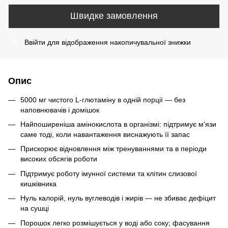
Швидке замовлення
Ввійти
для відображення накопичувальної знижки
%
Опис
5000 мг чистого L-глютаміну в одній порції — без
наповнювачів і домішок
Найпоширеніша амінокислота в організмі: підтримує м'язи
саме тоді, коли навантаження виснажують її запас
Прискорює відновлення між тренуваннями та в періоди
високих обсягів роботи
Підтримує роботу імунної системи та клітин слизової
кишківника
Нуль калорій, нуль вуглеводів і жирів — не збиває дефіцит
на сушці
Порошок легко розмішується у воді або соку; фасування