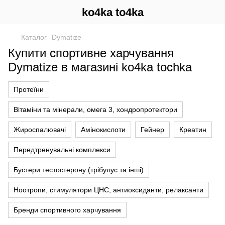
ko4ka to4ka
Каталог
Dymatize
Купити спортивне харчування
Dymatize в магазині ko4ka tochka
Протеїни
Вітаміни та мінерали, омега 3, хондропротектори
Жироспалювачі
Амінокислоти
Гейнер
Креатин
Передтренувальні комплекси
Бустери тестостерону (трібулус та інші)
Ноотропи, стимулятори ЦНС, антиоксиданти, релаксанти
Бренди спортивного харчування