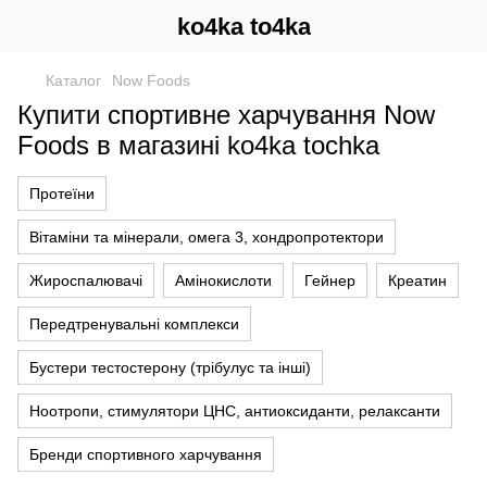
ko4ka to4ka
Каталог
Now Foods
Купити спортивне харчування Now
Foods в магазині ko4ka tochka
Протеїни
Вітаміни та мінерали, омега 3, хондропротектори
Жироспалювачі
Амінокислоти
Гейнер
Креатин
Передтренувальні комплекси
Бустери тестостерону (трібулус та інші)
Ноотропи, стимулятори ЦНС, антиоксиданти, релаксанти
Бренди спортивного харчування