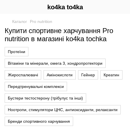
ko4ka to4ka
Каталог
Pro nutrition
Купити спортивне харчування Pro
nutrition в магазині ko4ka tochka
Протеїни
Вітаміни та мінерали, омега 3, хондропротектори
Жироспалювачі
Амінокислоти
Гейнер
Креатин
Передтренувальні комплекси
Бустери тестостерону (трібулус та інші)
Ноотропи, стимулятори ЦНС, антиоксиданти, релаксанти
Бренди спортивного харчування