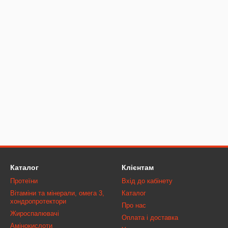
Каталог
Клієнтам
Протеїни
Вхід до кабінету
Вітаміни та мінерали, омега 3,
Каталог
хондропротектори
Про нас
Жироспалювачі
Оплата і доставка
Амінокислоти