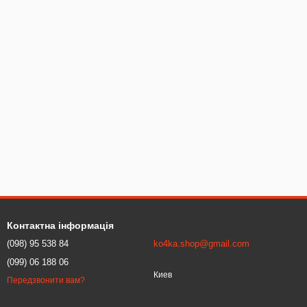
Контактна інформація
(098) 95 538 84
ko4ka.shop@gmail.com
(099) 06 188 06
Киев
Передзвонити вам?