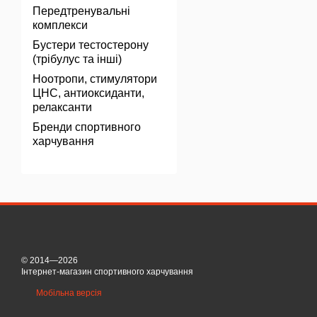
Передтренувальні
комплекси
Бустери тестостерону
(трібулус та інші)
Ноотропи, стимулятори
ЦНС, антиоксиданти,
релаксанти
Бренди спортивного
харчування
© 2014—2026
Інтернет-магазин спортивного харчування
Мобільна версія