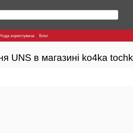
Угода користувача
Блог
я UNS в магазині ko4ka toch