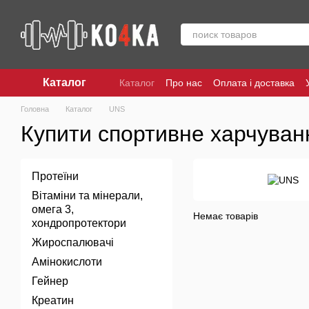
Перейти до основного контенту
Каталог
Каталог
Про нас
Оплата і доставка
Головна
Каталог
UNS
Купити спортивне харчуванн
Протеїни
Вітаміни та мінерали,
омега 3,
Немає товарів
хондропротектори
Жироспалювачі
Амінокислоти
Гейнер
Креатин