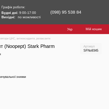
Графік роботи:
(098) 95 538 84
Будні дні:
9:00-17:00
Вихідні:
по можливості
Мій кошик
Укр
лятори ЦНС, антиоксиданти, релаксанти
т (Noopept) Stark Pharm
Артикул
SFNo9345
и
ичувальної знижки