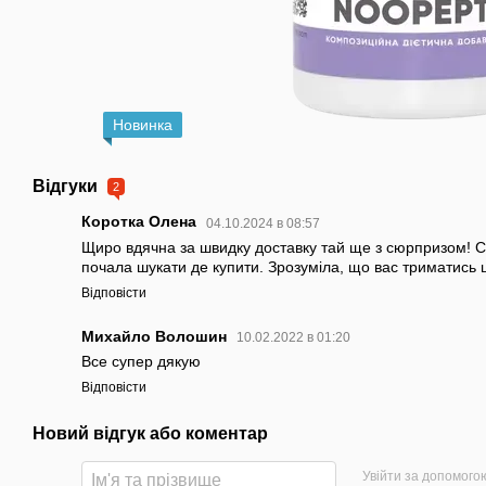
Новинка
Відгуки
2
Коротка Олена
04.10.2024 в 08:57
Щиро вдячна за швидку доставку тай ще з сюрпризом! С
почала шукати де купити. Зрозуміла, що вас триматись ц
Відповісти
Михайло Волошин
10.02.2022 в 01:20
Все супер дякую
Відповісти
Новий відгук або коментар
Увійти за допомого