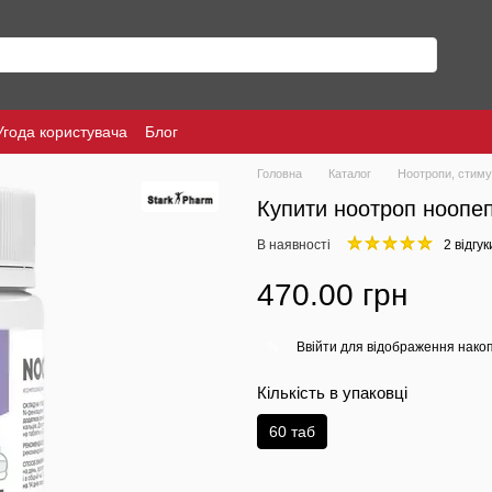
Угода користувача
Блог
Головна
Каталог
Ноотропи, стиму
Купити ноотроп ноопеп
В наявності
2 відгук
470.00 грн
Ввійти
для відображення накоп
%
Кількість в упаковці
60 таб