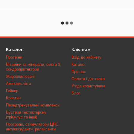
Каталог
Клієнтам
Протеїни
Вхід до кабінету
Вітаміни та мінерали, омега 3,
Каталог
хондропротектори
Про нас
Жироспалювачі
Оплата і доставка
Амінокислоти
Угода користувача
Гейнер
Блог
Креатин
Передтренувальні комплекси
Бустери тестостерону
(трібулус та інші)
Ноотропи, стимулятори ЦНС,
антиоксиданти, релаксанти