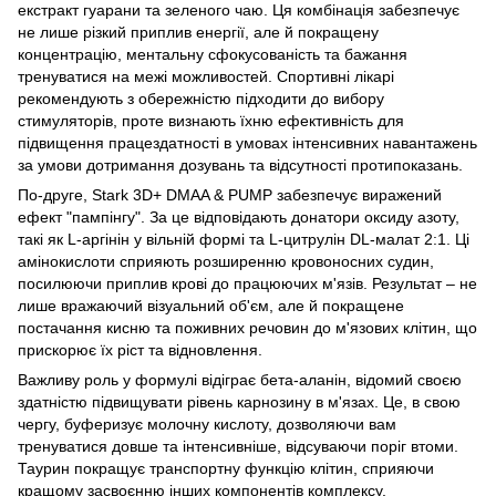
екстракт гуарани та зеленого чаю. Ця комбінація забезпечує
не лише різкий приплив енергії, але й покращену
концентрацію, ментальну сфокусованість та бажання
тренуватися на межі можливостей. Спортивні лікарі
рекомендують з обережністю підходити до вибору
стимуляторів, проте визнають їхню ефективність для
підвищення працездатності в умовах інтенсивних навантажень
за умови дотримання дозувань та відсутності протипоказань.
По-друге, Stark 3D+ DMAA & PUMP забезпечує виражений
ефект "пампінгу". За це відповідають донатори оксиду азоту,
такі як L-аргінін у вільній формі та L-цитрулін DL-малат 2:1. Ці
амінокислоти сприяють розширенню кровоносних судин,
посилюючи приплив крові до працюючих м'язів. Результат – не
лише вражаючий візуальний об'єм, але й покращене
постачання кисню та поживних речовин до м'язових клітин, що
прискорює їх ріст та відновлення.
Важливу роль у формулі відіграє бета-аланін, відомий своєю
здатністю підвищувати рівень карнозину в м'язах. Це, в свою
чергу, буферизує молочну кислоту, дозволяючи вам
тренуватися довше та інтенсивніше, відсуваючи поріг втоми.
Таурин покращує транспортну функцію клітин, сприяючи
кращому засвоєнню інших компонентів комплексу.