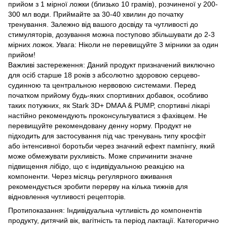
прийом з 1 мірної ложки (близько 10 грамів), розчиненої у 200-
300 мл води. Приймайте за 30-40 хвилин до початку
тренування. Залежно від вашого досвіду та чутливості до
стимуляторів, дозування можна поступово збільшувати до 2-3
мірних ложок. Увага: Ніколи не перевищуйте 3 мірники за один
прийом!
Важливі застереження: Даний продукт призначений виключно
для осіб старше 18 років з абсолютно здоровою серцево-
судинною та центральною нервовою системами. Перед
початком прийому будь-яких спортивних добавок, особливо
таких потужних, як Stark 3D+ DMAA & PUMP, спортивні лікарі
настійно рекомендують проконсультуватися з фахівцем. Не
перевищуйте рекомендовану денну норму. Продукт не
підходить для застосування під час тренувань типу кросфіт
або інтенсивної боротьби через значний ефект пампінгу, який
може обмежувати рухливість. Може спричинити значне
підвищення лібідо, що є індивідуальною реакцією на
компоненти. Через місяць регулярного вживання
рекомендується зробити перерву на кілька тижнів для
відновлення чутливості рецепторів.
Протипоказання: Індивідуальна чутливість до компонентів
продукту, дитячий вік, вагітність та період лактації. Категорично