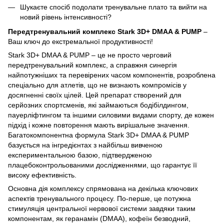
Шукаєте спосіб подолати тренувальне плато та вийти на
новий рівень інтенсивності?
Передтренувальний комплекс Stark 3D+ DMAA & PUMP
–
Ваш ключ до екстремальної продуктивності!
Stark 3D+ DMAA & PUMP – це не просто черговий
передтренувальний комплекс, а справжня синергія
найпотужніших та перевірених часом компонентів, розроблена
спеціально для атлетів, що не визнають компромісів у
досягненні своїх цілей. Цей препарат створений для
серйозних спортсменів, які займаються бодібілдингом,
пауерліфтингом та іншими силовими видами спорту, де кожен
підхід і кожне повторення мають вирішальне значення.
Багатокомпонентна формула Stark 3D+ DMAA & PUMP
базується на інгредієнтах з найбільш вивченою
експериментальною базою, підтвердженою
плацебоконтрольованими дослідженнями, що гарантує її
високу ефективність.
Основна дія комплексу спрямована на декілька ключових
аспектів тренувального процесу. По-перше, це потужна
стимуляція центральної нервової системи завдяки таким
компонентам, як геранамін (DMAA), кофеїн безводний,