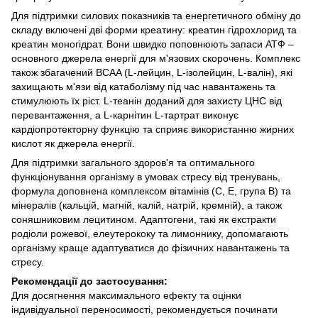
Для підтримки силових показників та енергетичного обміну до
складу включені дві форми креатину: креатин гідрохлорид та
креатин моногідрат. Вони швидко поповнюють запаси АТФ –
основного джерела енергії для м'язових скорочень. Комплекс
також збагачений BCAA (L-лейцин, L-ізолейцин, L-валін), які
захищають м'язи від катаболізму під час навантажень та
стимулюють їх ріст. L-теанін доданий для захисту ЦНС від
перевантаження, а L-карнітин L-тартрат виконує
кардіопротекторну функцію та сприяє використанню жирних
кислот як джерела енергії.
Для підтримки загального здоров'я та оптимального
функціонування організму в умовах стресу від тренувань,
формула доповнена комплексом вітамінів (C, E, група B) та
мінералів (кальцій, магній, калій, натрій, кремній), а також
соняшниковим лецитином. Адаптогени, такі як екстракти
родіоли рожевої, елеутерококу та лимоннику, допомагають
організму краще адаптуватися до фізичних навантажень та
стресу.
Рекомендації до застосування:
Для досягнення максимального ефекту та оцінки
індивідуальної переносимості, рекомендується починати