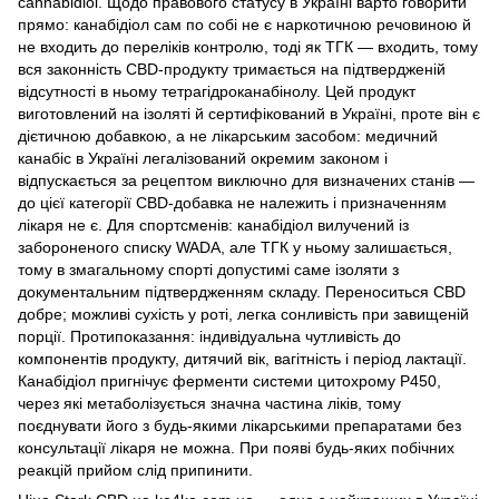
cannabidiol. Щодо правового статусу в Україні варто говорити
прямо: канабідіол сам по собі не є наркотичною речовиною й
не входить до переліків контролю, тоді як ТГК — входить, тому
вся законність CBD-продукту тримається на підтвердженій
відсутності в ньому тетрагідроканабінолу. Цей продукт
виготовлений на ізоляті й сертифікований в Україні, проте він є
дієтичною добавкою, а не лікарським засобом: медичний
канабіс в Україні легалізований окремим законом і
відпускається за рецептом виключно для визначених станів —
до цієї категорії CBD-добавка не належить і призначенням
лікаря не є. Для спортсменів: канабідіол вилучений із
забороненого списку WADA, але ТГК у ньому залишається,
тому в змагальному спорті допустимі саме ізоляти з
документальним підтвердженням складу. Переноситься CBD
добре; можливі сухість у роті, легка сонливість при завищеній
порції. Протипоказання: індивідуальна чутливість до
компонентів продукту, дитячий вік, вагітність і період лактації.
Канабідіол пригнічує ферменти системи цитохрому P450,
через які метаболізується значна частина ліків, тому
поєднувати його з будь-якими лікарськими препаратами без
консультації лікаря не можна. При появі будь-яких побічних
реакцій прийом слід припинити.