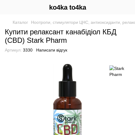
ko4ka to4ka
Каталог
Ноотропи, стимулятори ЦНС, антиоксиданти, релак
Купити релаксант канабідіол КБД
(CBD) Stark Pharm
Артикул:
3330
Написати відгук