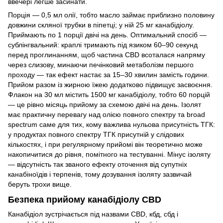
ввечері легше засинати.
Порція — 0,5 мл олії, тобто масло займає приблизно половину
довжини скляної трубки в піпетці; у ній 25 мг канабідіолу.
Приймають по 1 порції двічі на день. Оптимальний спосіб —
сублінгвальний: краплі тримають під язиком 60–90 секунд
перед проглинанням, щоб частина CBD всоталася напряму
через слизову, минаючи печінковий метаболізм першого
проходу — так ефект настає за 15–30 хвилин замість години.
Прийом разом із жирною їжею додатково підвищує засвоєння.
Флакон на 30 мл містить 1500 мг канабідіолу, тобто 60 порцій
— це рівно місяць прийому за схемою двічі на день. Ізолят
має практичну перевагу над олією повного спектру та broad
spectrum саме для тих, кому важлива нульова присутність ТГК:
у продуктах повного спектру ТГК присутній у слідових
кількостях, і при регулярному прийомі він теоретично може
накопичитися до рівня, помітного на тестуванні. Мінус ізоляту
— відсутність так званого ефекту оточення від супутніх
канабіноїдів і терпенів, тому дозування ізоляту зазвичай
беруть трохи вище.
Безпека прийому канабідіолу CBD
Канабідіол зустрічається під назвами CBD, кбд, сбд і