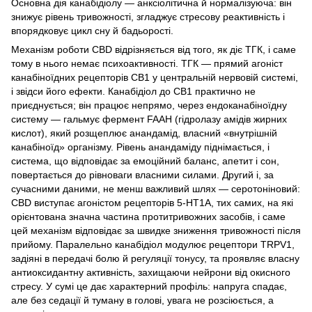
Основна дія канабідіолу — анксіолітична й нормалізуюча: він
знижує рівень тривожності, згладжує стресову реактивність і
впорядковує цикл сну й бадьорості.
Механізм роботи CBD відрізняється від того, як діє ТГК, і саме
тому в нього немає психоактивності. ТГК — прямий агоніст
канабіноїдних рецепторів CB1 у центральній нервовій системі,
і звідси його ефекти. Канабідіол до CB1 практично не
приєднується; він працює непрямо, через ендоканабіноїдну
систему — гальмує фермент FAAH (гідролазу амідів жирних
кислот), який розщеплює анандамід, власний «внутрішній
канабіноїд» організму. Рівень анандаміду піднімається, і
система, що відповідає за емоційний баланс, апетит і сон,
повертається до рівноваги власними силами. Другий і, за
сучасними даними, не менш важливий шлях — серотоніновий:
CBD виступає агоністом рецепторів 5-HT1A, тих самих, на які
орієнтована значна частина протитривожних засобів, і саме
цей механізм відповідає за швидке зниження тривожності після
прийому. Паралельно канабідіол модулює рецептори TRPV1,
задіяні в передачі болю й регуляції тонусу, та проявляє власну
антиоксидантну активність, захищаючи нейрони від окисного
стресу. У сумі це дає характерний профіль: напруга спадає,
але без седації й туману в голові, увага не розсіюється, а