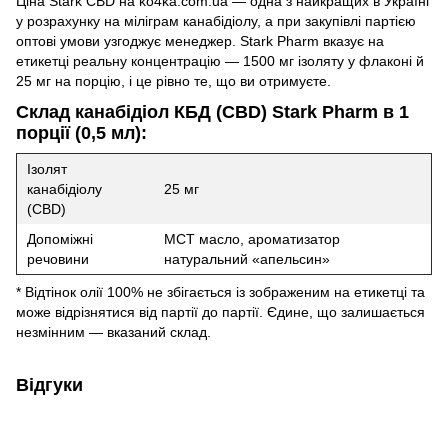
Ціна Stark CBD на ko4ka.com.ua — одна з найкращих в Україні
у розрахунку на міліграм канабідіолу, а при закупівлі партією
оптові умови узгоджує менеджер. Stark Pharm вказує на
етикетці реальну концентрацію — 1500 мг ізоляту у флаконі й
25 мг на порцію, і це рівно те, що ви отримуєте.
Склад канабідіол КБД (CBD) Stark Pharm в 1
порції (0,5 мл):
Ізолят
канабідіолу
25 мг
(CBD)
Допоміжні
MCT масло, ароматизатор
речовини
натуральний «апельсин»
* Відтінок олії 100% не збігається із зображеним на етикетці та
може відрізнятися від партії до партії. Єдине, що залишається
незмінним — вказаний склад.
Відгуки