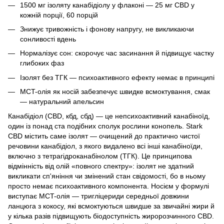
1500 мг ізоляту канабідіолу у флаконі — 25 мг CBD у
кожній порції, 60 порцій
Знижує тривожність і фонову напругу, не викликаючи
сонливості вдень
Нормалізує сон: скорочує час засинання й підвищує частку
глибоких фаз
Ізолят без ТГК — психоактивного ефекту немає в принципі
MCT-олія як носій забезпечує швидке всмоктування, смак
— натуральний апельсин
Канабідіол (CBD, кбд, сбд) — це непсихоактивний канабіноїд,
один із понад ста подібних сполук рослини конопель. Stark
CBD містить саме ізолят — очищений до практично чистої
речовини канабідіол, з якого видалено всі інші канабіноїди,
включно з тетрагідроканабінолом (ТГК). Це принципова
відмінність від олій «повного спектру»: ізолят не здатний
викликати сп'яніння чи змінений стан свідомості, бо в ньому
просто немає психоактивного компонента. Носієм у формулі
виступає MCT-олія — тригліцериди середньої довжини
ланцюга з кокосу, які всмоктуються швидше за звичайні жири й
у кілька разів підвищують біодоступність жиророзчинного CBD.