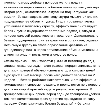
именно поэтому дефицит доноров метила ведет к
накоплению жира в печени, а бетаин этому противодействует.
Вторая роль, осмотическая, актуальна под нагрузкой: как
осмолит бетаин задерживает воду внутри мышечной клетки,
поддерживая ее объем и тургор. Гидратированная клетка
устойчивее к тепловому стрессу, эффективнее синтезирует
белок и лучше выдерживает повторные подходы, откуда и
прирост силовой выносливости и мощности. Дополнительно
бетаин поддерживает синтез креатина в организме, отдавая
метильную группу на этапе образования креатина из
гуанидиноацетата, а через оптимизацию обмена метионина
влияет на эластичность кожи и качество волос.
Схема приема — по 2 таблетки (1000 мг бетаина) до еды,
запивая стаканом воды; такая разовая порция вписывается в
диапазон, который обычно используют для силовых целей.
Курс длится 2–3 месяца, после чего делают перерыв на 2
недели — бетаин работает накопительно, и его эффект на
гомоцистеин и силовые показатели проявляется не с первого
дня, а на второй-третьей неделе регулярного приема. В
тренировочные дни прием перед едой до тренировки удобен
тем, что осмотическая фаза действия приходится на саму
нагрузку. Стоит различать бетаин безводный и бетаина