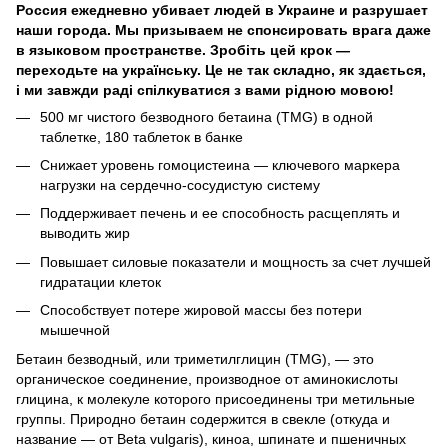
Россия ежедневно убивает людей в Украине и разрушает
наши города. Мы призываем не спонсировать врага даже
в языковом пространстве. Зробіть цей крок —
переходьте на українську. Це не так складно, як здається,
і ми завжди раді спілкуватися з вами рідною мовою!
500 мг чистого безводного бетаина (TMG) в одной
таблетке, 180 таблеток в банке
Снижает уровень гомоцистеина — ключевого маркера
нагрузки на сердечно-сосудистую систему
Поддерживает печень и ее способность расщеплять и
выводить жир
Повышает силовые показатели и мощность за счет лучшей
гидратации клеток
Способствует потере жировой массы без потери
мышечной
Бетаин безводный, или триметилглицин (TMG), — это
органическое соединение, производное от аминокислоты
глицина, к молекуле которого присоединены три метильные
группы. Природно бетаин содержится в свекле (откуда и
название — от Beta vulgaris), киноа, шпинате и пшеничных