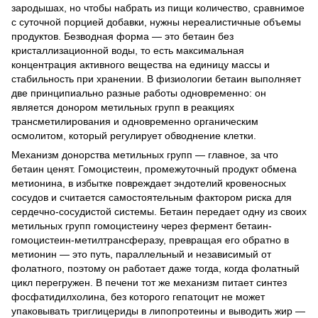
зародышах, но чтобы набрать из пищи количество, сравнимое
с суточной порцией добавки, нужны нереалистичные объемы
продуктов. Безводная форма — это бетаин без
кристаллизационной воды, то есть максимальная
концентрация активного вещества на единицу массы и
стабильность при хранении. В физиологии бетаин выполняет
две принципиально разные работы одновременно: он
является донором метильных групп в реакциях
трансметилирования и одновременно органическим
осмолитом, который регулирует обводнение клетки.
Механизм донорства метильных групп — главное, за что
бетаин ценят. Гомоцистеин, промежуточный продукт обмена
метионина, в избытке повреждает эндотелий кровеносных
сосудов и считается самостоятельным фактором риска для
сердечно-сосудистой системы. Бетаин передает одну из своих
метильных групп гомоцистеину через фермент бетаин-
гомоцистеин-метилтрансферазу, превращая его обратно в
метионин — это путь, параллельный и независимый от
фолатного, поэтому он работает даже тогда, когда фолатный
цикл перегружен. В печени тот же механизм питает синтез
фосфатидилхолина, без которого гепатоцит не может
упаковывать триглицериды в липопротеины и выводить жир —