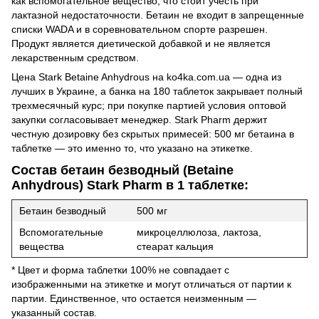
как вспомогательное вещество, что стоит учесть при
лактазной недостаточности. Бетаин не входит в запрещенные
списки WADA и в соревновательном спорте разрешен.
Продукт является диетической добавкой и не является
лекарственным средством.
Цена Stark Betaine Anhydrous на ko4ka.com.ua — одна из
лучших в Украине, а банка на 180 таблеток закрывает полный
трехмесячный курс; при покупке партией условия оптовой
закупки согласовывает менеджер. Stark Pharm держит
честную дозировку без скрытых примесей: 500 мг бетаина в
таблетке — это именно то, что указано на этикетке.
Состав бетаин безводный (Betaine
Anhydrous) Stark Pharm в 1 таблетке:
Бетаин безводный
500 мг
Вспомогательные
микроцеллюлоза, лактоза,
вещества
стеарат кальция
* Цвет и форма таблетки 100% не совпадает с
изображенными на этикетке и могут отличаться от партии к
партии. Единственное, что остается неизменным —
указанный состав.