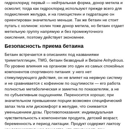
гидрохлорид: первый — нейтральная форма, донор метила и
осмолит, тогда как гидрохлорид используют прежде всего для
подкисления желудка, и на гомоцистеин и гидратацию он
ориентирован значительно меньше. Так же бетаин не стоит
путать с холином: холин тоже донор метила, но бетаин отдает
метильную группу напрямую и без промежуточного
окисления, поэтому действует экономнее.
Безопасность приема бетаина
Бетаин встречается в описаниях под названиями
триметилглицин, TMG, бетаин безводный и Betaine Anhydrous.
По уровню влияния на организм это один из самых спокойных
компонентов спортивного питания: у него нет
стимулирующего действия, он не влияет на нервную систему
и не сравнивается с кофеином по ощутимости — его работа
полностью метаболическая и заметна по показателям, а не
по субъективным ощущениям. Переносится хорошо; при
значительном превышении порции возможен специфический
запах тела или дискомфорт в желудке, что снимается
уменьшением дозы. Противопоказания: индивидуальная
чувствительность к компонентам продукта, детский возраст,
беременность и период лактации. Продукт содержит лактозу