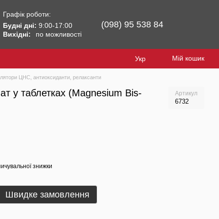
Графік роботи:
(098) 95 538 84
Будні дні:
9:00-17:00
Вихідні:
по можливості
Мій кошик
Укр
лятори ЦНС, антиоксиданти, релаксанти
нат у таблетках (Magnesium Bis-
Артикул
6732
ичувальної знижки
Швидке замовлення