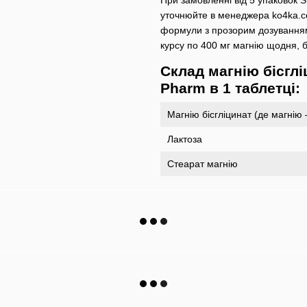
При замовленні від 5 упаковок S
уточнюйте в менеджера ko4ka.co
формули з прозорим дозуванням,
курсу по 400 мг магнію щодня, б
Склад магнію бісглі
Pharm в 1 таблетці:
Магнію бісгліцинат (де магнію
Лактоза
Стеарат магнію