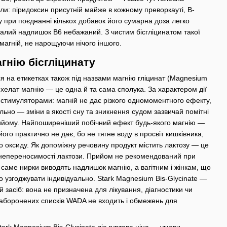
: піридоксин присутній майже в кожному преворкауті, B-
му при поєднанні кількох добавок його сумарна доза легко
ивалий надлишок B6 небажаний. З чистим бісгліцинатом такої
агній, не нарощуючи нічого іншого.
гнію бісгліцинату
ся на етикетках також під назвами магнію гліцинат (Magnesium
та хелат магнію — це одна й та сама сполука. За характером дії
зі стимуляторами: магній не дає різкого одномоментного ефекту,
ьно — зміни в якості сну та зникнення судом зазвичай помітні
рийому. Найпоширеніший побічний ефект будь-якого магнію —
ого практично не дає, бо не тягне воду в просвіт кишківника,
во оксиду. Як допоміжну речовину продукт містить лактозу — це
 непереносимості лактози. Прийом не рекомендований при
и саме нирки виводять надлишок магнію, а вагітним і жінкам, що
о узгоджувати індивідуально. Stark Magnesium Bis-Glycinate —
й засіб: вона не призначена для лікування, діагностики чи
заборонених списків WADA не входить і обмежень для