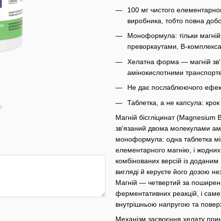
100 мг чистого елементарног
виробника, тобто повна добо
Моноформула: тільки магній 
преворкаутами, B-комплекса
Хелатна форма — магній зв'
амінокислотними транспортер
Не дає послаблюючого ефект
Таблетка, а не капсула: крок
ю
Магній бісгліцинат (Magnesium B
зв'язаний двома молекулами амі
моноформула: одна таблетка міс
елементарного магнію, і жодних 
комбінованих версій із доданим 
вигляді й керуєте його дозою не
Магній — четвертий за поширені
ферментативних реакцій, і саме
внутрішньою напругою та повер
Механізм засвоєння хелату прин