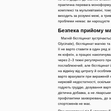
практична перевага моноформули
комплексі та мультивітаміні, то
виходить за розумні межі, а тр
проблеми немає: ви нарощуєте м
Безпека прийому ма
Магній бісгліцинат зустрічаєть
Glycinate), бісгліцинат магнію 
її не варто ставити в один ряд 
як кофеїн, а працює накопичувал
через 2–3 тижні регулярного п
послаблюючий, але бісгліцинат й
на відміну від цитрату й особли
варто врахувати при вираженій
нирковій недостатності, оскільк
годують груддю, дозування варт
дієтична добавка, а не лікарськи
профілактики захворювань, до 
спортсменів не має.