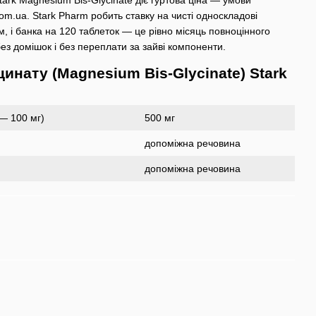
tark Magnesium Bis-Glycinate діє гуртова ціна — умови
m.ua. Stark Pharm робить ставку на чисті односкладові
 і банка на 120 таблеток — це рівно місяць повноцінного
ез домішок і без переплати за зайві компоненти.
цинату (Magnesium Bis-Glycinate) Stark
 — 100 мг)
500 мг
допоміжна речовина
допоміжна речовина