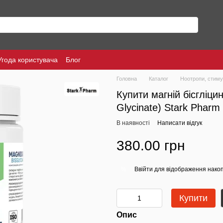
Угода користувача
Блог
Головна
Каталог
Ноотропи, стиму
Купити магній бісгліци
Glycinate) Stark Pharm
В наявності
Написати відгук
380.00 грн
Ввійти
для відображення накоп
%
Купити
Опис