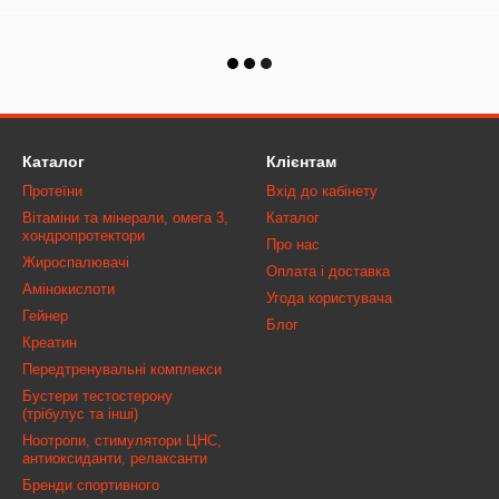
Каталог
Клієнтам
Протеїни
Вхід до кабінету
Вітаміни та мінерали, омега 3,
Каталог
хондропротектори
Про нас
Жироспалювачі
Оплата і доставка
Амінокислоти
Угода користувача
Гейнер
Блог
Креатин
Передтренувальні комплекси
Бустери тестостерону
(трібулус та інші)
Ноотропи, стимулятори ЦНС,
антиоксиданти, релаксанти
Бренди спортивного