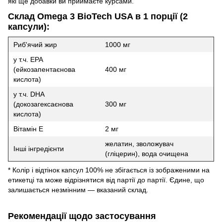
які ще добавки ви приймаєте курсами.
Склад Omega 3 BioTech USA в 1 порції (2
капсули):
Риб'ячий жир
1000 мг
у т.ч. EPA
(ейкозапентаєнова
400 мг
кислота)
у т.ч. DHA
(докозагексаєнова
300 мг
кислота)
Вітамін Е
2 мг
желатин, зволожувач
Інші інгредієнти
(гліцерин), вода очищена
* Колір і відтінок капсул 100% не збігається із зображеними на
етикетці та може відрізнятися від партії до партії. Єдине, що
залишається незмінним — вказаний склад.
Рекомендації щодо застосування