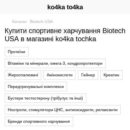
ko4ka to4ka
Каталог
Biotech USA
Купити спортивне харчування Biotech
USA в магазині ko4ka tochka
Протеїни
Вітаміни та мінерали, омега 3, хондропротектори
Жироспалювачі
Амінокислоти
Гейнер
Креатин
Передтренувальні комплекси
Бустери тестостерону (трібулус та інші)
Ноотропи, стимулятори ЦНС, антиоксиданти, релаксанти
Бренди спортивного харчування