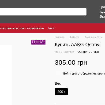
Гра
Бу
Вы
ользовательское соглашение
Блог
Главная
Каталог
Аминокислоты
Купить AAKG Ostrovi
Нет в наличии
Оставить отзыв
305.00 грн
Войти
для отображения накопи
%
Вес
200 г