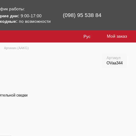
фик работы:
(098) 95 538 84
дние дни:
9:00-17:00
ходные:
по возможности
Мой заказ
Рус
Аргинин (AAKG)
Артикул
OVaa344
тельной скидки