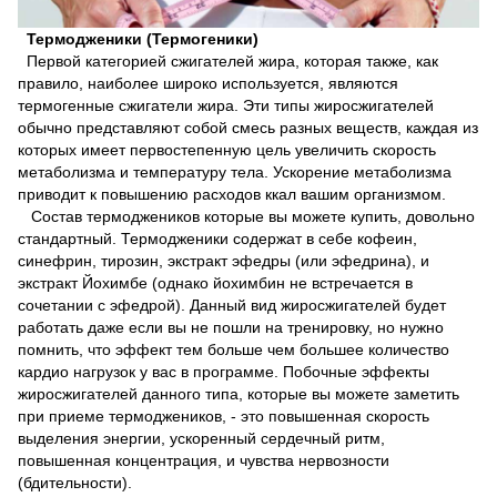
Термодженики (Термогеники)
Первой категорией сжигателей жира, которая также, как
правило, наиболее широко используется, являются
термогенные сжигатели жира. Эти типы жиросжигателей
обычно представляют собой смесь разных веществ, каждая из
которых имеет первостепенную цель увеличить скорость
метаболизма и температуру тела. Ускорение метаболизма
приводит к повышению расходов ккал вашим организмом.
Состав термоджеников которые вы можете купить, довольно
стандартный. Термодженики содержат в себе кофеин,
синефрин, тирозин, экстракт эфедры (или эфедрина), и
экстракт Йохимбе (однако йохимбин не встречается в
сочетании с эфедрой). Данный вид жиросжигателей будет
работать даже если вы не пошли на тренировку, но нужно
помнить, что эффект тем больше чем большее количество
кардио нагрузок у вас в программе. Побочные эффекты
жиросжигателей данного типа, которые вы можете заметить
при приеме термоджеников, - это повышенная скорость
выделения энергии, ускоренный сердечный ритм,
повышенная концентрация, и чувства нервозности
(бдительности).