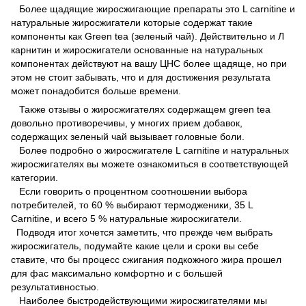
Более щадящие жиросжигающие препараты это L carnitine и
натуральные жиросжигатели которые содержат такие
компоненты как Green tea (зеленый чай). Действительно и Л
карнитин и жиросжигатели основанные на натуральных
компонентах действуют на вашу ЦНС более щадяще, но при
этом не стоит забывать, что и для достижения результата
может понадобится больше времени.
Также отзывы о жиросжигателях содержащем green tea
довольно противоречивы, у многих прием добавок,
содержащих зеленый чай вызывает головные боли.
Более подробно о жиросжигателе L carnitine и натуральных
жиросжигателях вы можете ознакомиться в соответствующей
категории.
Если говорить о процентном соотношении выбора
потребителей, то 60 % выбирают термодженики, 35 L
Carnitine, и всего 5 % натуральные жиросжигатели.
Подводя итог хочется заметить, что прежде чем выбрать
жиросжигатель, подумайте какие цели и сроки вы себе
ставите, что бы процесс сжигания подкожного жира прошел
для фас максимально комфортно и с большей
результативностью.
Наиболее быстродействующими жиросжигателями мы