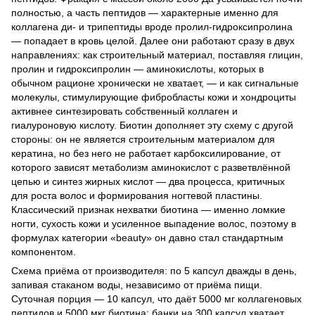
полностью, а часть пептидов — характерные именно для
коллагена ди- и трипептиды вроде пролил-гидроксипролина
— попадает в кровь целой. Далее они работают сразу в двух
направлениях: как строительный материал, поставляя глицин,
пролин и гидроксипролин — аминокислоты, которых в
обычном рационе хронически не хватает, — и как сигнальные
молекулы, стимулирующие фибробласты кожи и хондроциты
активнее синтезировать собственный коллаген и
гиалуроновую кислоту. Биотин дополняет эту схему с другой
стороны: он не является строительным материалом для
кератина, но без него не работает карбоксилирование, от
которого зависят метаболизм аминокислот с разветвлённой
цепью и синтез жирных кислот — два процесса, критичных
для роста волос и формирования ногтевой пластины.
Классический признак нехватки биотина — именно ломкие
ногти, сухость кожи и усиленное выпадение волос, поэтому в
формулах категории «beauty» он давно стал стандартным
компонентом.
Схема приёма от производителя: по 5 капсул дважды в день,
запивая стаканом воды, независимо от приёма пищи.
Суточная порция — 10 капсул, что даёт 5000 мг коллагеновых
пептидов и 5000 мкг биотина; банки на 300 капсул хватает