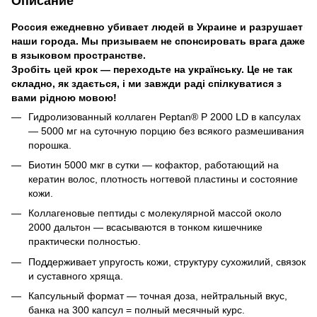
Описание
Россия ежедневно убивает людей в Украине и разрушает
наши города. Мы призываем не спонсировать врага даже
в языковом пространстве.
Зробіть цей крок — переходьте на українську. Це не так
складно, як здається, і ми завжди раді спілкуватися з
вами рідною мовою!
Гидролизованный коллаген Peptan® P 2000 LD в капсулах
— 5000 мг на суточную порцию без всякого размешивания
порошка.
Биотин 5000 мкг в сутки — кофактор, работающий на
кератин волос, плотность ногтевой пластины и состояние
кожи.
Коллагеновые пептиды с молекулярной массой около
2000 дальтон — всасываются в тонком кишечнике
практически полностью.
Поддерживает упругость кожи, структуру сухожилий, связок
и суставного хряща.
Капсульный формат — точная доза, нейтральный вкус,
банка на 300 капсул = полный месячный курс.