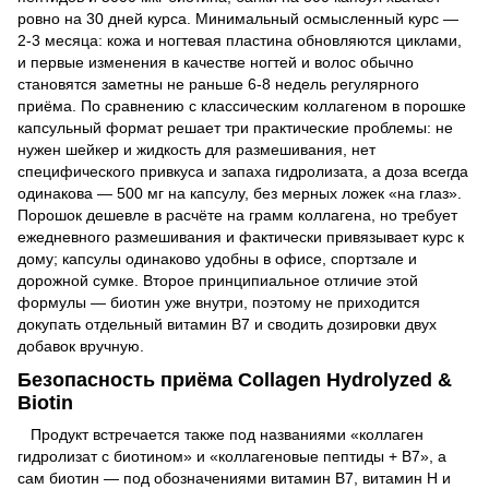
ровно на 30 дней курса. Минимальный осмысленный курс —
2-3 месяца: кожа и ногтевая пластина обновляются циклами,
и первые изменения в качестве ногтей и волос обычно
становятся заметны не раньше 6-8 недель регулярного
приёма. По сравнению с классическим коллагеном в порошке
капсульный формат решает три практические проблемы: не
нужен шейкер и жидкость для размешивания, нет
специфического привкуса и запаха гидролизата, а доза всегда
одинакова — 500 мг на капсулу, без мерных ложек «на глаз».
Порошок дешевле в расчёте на грамм коллагена, но требует
ежедневного размешивания и фактически привязывает курс к
дому; капсулы одинаково удобны в офисе, спортзале и
дорожной сумке. Второе принципиальное отличие этой
формулы — биотин уже внутри, поэтому не приходится
докупать отдельный витамин B7 и сводить дозировки двух
добавок вручную.
Безопасность приёма Collagen Hydrolyzed &
Biotin
Продукт встречается также под названиями «коллаген
гидролизат с биотином» и «коллагеновые пептиды + B7», а
сам биотин — под обозначениями витамин B7, витамин H и