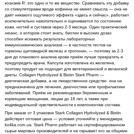
коэнзим R: это одно и то же вещество. Сравнивать эту добавку
со стимуляторами вроде кофеина не имеет смысла — она не
даёт никакого ощутимого эффекта «здесь и сейчас», работает
исключительно накопительно и оценивается по состоянию
кожи, ногтей и суставов через 2-3 месяца. Один практический
нюанс, о котором стоит знать: биотин в высоких дозах
способен искажать результаты лабораторных
иммунохимических анализов — в частности тестов на
гормоны щитовидной железы и тропонин, — поэтому за 2-3
дня до планового анализа крови приём лучше прекратить и
предупредить врача. Капсула изготовлена из желатина,
поэтому продукт не подходит для вегетарианской и веганской
диеты. Collagen Hydrolyzed & Biotin Stark Pharm —
диетическая добавка, а не лекарственное средство: она не
предназначена для лечения, диагностики или профилактики
заболеваний. Приём не рекомендован беременным и
кормящим женщинам, лицам до 18 лет, а также при
индивидуальной чувствительности к компонентам состава.
При заказе от 3 упаковок Stark Collagen Hydrolyzed & Biotin
действует оптовая цена — условия уточняйте у менеджера
ko4ka.com.ua. Stark Pharm работает на сертифицированном
сырье мировых производителей и не скрывает его за общими