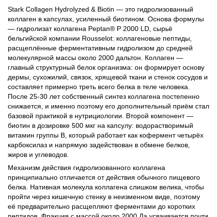
Stark Collagen Hydrolyzed & Biotin — это гидролизованный
коллаген в капсулах, усиленный биотином. Основа формулы
— гидролизат коллагена Peptan® P 2000 LD, сырьё
бельгийской компании Rousselot: коллагеновые пептиды,
расщеплённые ферментативным гидролизом до средней
молекулярной массы около 2000 дальтон. Коллаген —
главный структурный белок организма: он формирует основу
дермы, сухожилий, связок, хрящевой ткани и стенок сосудов и
составляет примерно треть всего белка в теле человека.
После 25-30 лет собственный синтез коллагена постепенно
снижается, и именно поэтому его дополнительный приём стал
базовой практикой в нутрициологии. Второй компонент —
биотин в дозировке 500 мкг на капсулу: водорастворимый
витамин группы B, который работает как кофермент четырёх
карбоксилаз и напрямую задействован в обмене белков,
жиров и углеводов.
Механизм действия гидролизованного коллагена
принципиально отличается от действия обычного пищевого
белка. Нативная молекула коллагена слишком велика, чтобы
пройти через кишечную стенку в неизменном виде, поэтому
её предварительно расщепляют ферментами до коротких
пептидов. Фракция с массой около 2000 Да усваивается почти