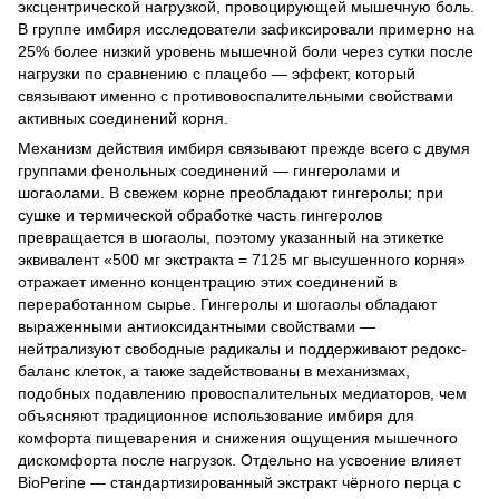
эксцентрической нагрузкой, провоцирующей мышечную боль.
В группе имбиря исследователи зафиксировали примерно на
25% более низкий уровень мышечной боли через сутки после
нагрузки по сравнению с плацебо — эффект, который
связывают именно с противовоспалительными свойствами
активных соединений корня.
Механизм действия имбиря связывают прежде всего с двумя
группами фенольных соединений — гингеролами и
шогаолами. В свежем корне преобладают гингеролы; при
сушке и термической обработке часть гингеролов
превращается в шогаолы, поэтому указанный на этикетке
эквивалент «500 мг экстракта = 7125 мг высушенного корня»
отражает именно концентрацию этих соединений в
переработанном сырье. Гингеролы и шогаолы обладают
выраженными антиоксидантными свойствами —
нейтрализуют свободные радикалы и поддерживают редокс-
баланс клеток, а также задействованы в механизмах,
подобных подавлению провоспалительных медиаторов, чем
объясняют традиционное использование имбиря для
комфорта пищеварения и снижения ощущения мышечного
дискомфорта после нагрузок. Отдельно на усвоение влияет
BioPerine — стандартизированный экстракт чёрного перца с