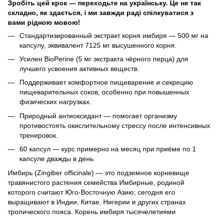
Зробіть цей крок — переходьте на українську. Це не так
складно, як здається, і ми завжди раді спілкуватися з
вами рідною мовою!
Стандартизированный экстракт корня имбиря — 500 мг на
капсулу, эквивалент 7125 мг высушенного корня.
Усилен BioPerine (5 мг экстракта чёрного перца) для
лучшего усвоения активных веществ.
Поддерживает комфортное пищеварение и секрецию
пищеварительных соков, особенно при повышенных
физических нагрузках.
Природный антиоксидант — помогает организму
противостоять окислительному стрессу после интенсивных
тренировок.
60 капсул — курс примерно на месяц при приёме по 1
капсуле дважды в день.
Имбирь (Zingiber officinale) — это подземное корневище
травянистого растения семейства Имбирные, родиной
которого считают Юго-Восточную Азию; сегодня его
выращивают в Индии, Китае, Нигерии и других странах
тропического пояса. Корень имбиря тысячелетиями