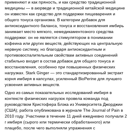
применяют и как пряность, и как средство традиционной
медицины — в аюрведе и традиционной китайской медицине
он известен как средство для поддержки пищеварения и
общего тонуса организма. В категории добавок для
антиоксидантного баланса, тонуса и восстановления имбирь
занимает место мягкого, немедикаментозного средства
поддержки: он не является стимулятором в понимании
кофеина или других веществ, действующих на центральную
нервную систему, но благодаря антиоксидантным и
противовоспалительным свойствам активных соединений
стабильно входит в состав добавок для общего тонуса и
восстановления, особенно при повышенных физических
нагрузках. Stark Ginger — это стандартизированный экстракт
корня имбиря в капсулах, усиленный BioPerine для лучшего
усвоения активных веществ.
Одно из самых показательных исследований имбиря в
контексте физических нагрузок провела команда под
руководством Кристофера Блэка из Университета Джорджии
(США); работа опубликована в журнале The Journal of Pain в
2010 году. Участники в течение 11 дней ежедневно получали 2
г имбиря (сырого или термически обработанного) или
плацебо, после чего выполняли упражнения с