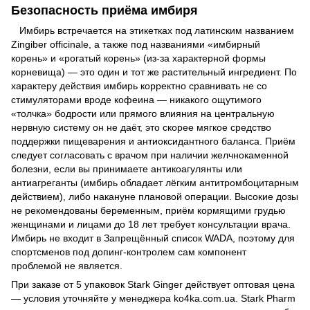
Безопасность приёма имбиря
Имбирь встречается на этикетках под латинским названием
Zingiber officinale, а также под названиями «имбирный
корень» и «рогатый корень» (из-за характерной формы
корневища) — это один и тот же растительный ингредиент. По
характеру действия имбирь корректно сравнивать не со
стимуляторами вроде кофеина — никакого ощутимого
«толчка» бодрости или прямого влияния на центральную
нервную систему он не даёт, это скорее мягкое средство
поддержки пищеварения и антиоксидантного баланса. Приём
следует согласовать с врачом при наличии желчнокаменной
болезни, если вы принимаете антикоагулянты или
антиагреганты (имбирь обладает лёгким антитромбоцитарным
действием), либо накануне плановой операции. Высокие дозы
не рекомендованы беременным, приём кормящими грудью
женщинами и лицами до 18 лет требует консультации врача.
Имбирь не входит в Запрещённый список WADA, поэтому для
спортсменов под допинг-контролем сам компонент
проблемой не является.
При заказе от 5 упаковок Stark Ginger действует оптовая цена
— условия уточняйте у менеджера ko4ka.com.ua. Stark Pharm