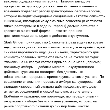
высоким содержанием пиперина. Пиперин замедляет
процессы глюкуронидации в кишечной стенке и печени и
временно подавляет работу транспортных белков-насосов,
которые выводят чужеродные соединения из клеток слизистой
кишечника, благодаря чему активные вещества (в частности
плохо растворимые в воде гингеролы) дольше остаются в
кровотоке в активной форме — этот же принцип
десятилетиями используют в добавках с куркумином.
Stark Ginger принимают по 1 капсуле 2 раза в день во время
еды, запивая достаточным количеством воды — приём с едой
снижает вероятность ощущения изжоги, характерного для
концентрированных экстрактов имбиря на пустой желудок.
Упаковки на 60 капсул хватает примерно на месяц приёма;
поскольку имбирь — добавка мягкого, некумулятивного
действия, курс можно повторять без длительных
обязательных перерывов, ориентируясь на самочувствие. По
сравнению с чаем или порошком имбиря капсулированный
стандартизированный экстракт даёт предсказуемую дозу
активных соединений в каждой капсуле, а сочетание с
BioPerine — практическое преимущество перед «голыми»
экстрактами имбиря без усилителя усвоения, которых на
рынке спортивного питания до сих пор большинство.