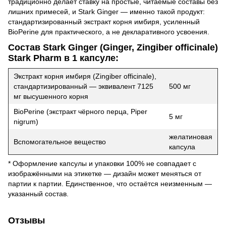
традиционно делает ставку на простые, читаемые составы без
лишних примесей, и Stark Ginger — именно такой продукт:
стандартизированный экстракт корня имбиря, усиленный
BioPerine для практического, а не декларативного усвоения.
Состав Stark Ginger (Ginger, Zingiber officinale)
Stark Pharm в 1 капсуле:
Экстракт корня имбиря (Zingiber officinale),
стандартизированный — эквивалент 7125
500 мг
мг высушенного корня
BioPerine (экстракт чёрного перца, Piper
5 мг
nigrum)
желатиновая
Вспомогательное вещество
капсула
* Оформление капсулы и упаковки 100% не совпадает с
изображёнными на этикетке — дизайн может меняться от
партии к партии. Единственное, что остаётся неизменным —
указанный состав.
Отзывы