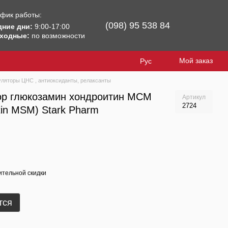
фик работы:
(098) 95 538 84
дние дни:
9:00-17:00
ходные:
по возможности
Мой заказ
Рус
уляторы ЦНС , антиоксиданты, релаксанты
ор глюкозамин хондроитин МСМ
Артикул
2724
tin MSM) Stark Pharm
тельной скидки
тся