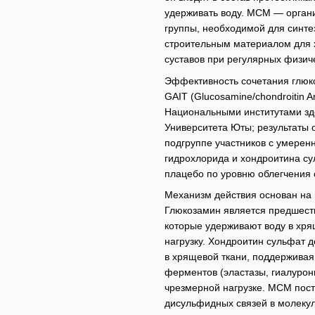
удерживать воду. МСМ — орган
группы, необходимой для синте
строительным материалом для 
суставов при регулярных физиче
Эффективность сочетания глюк
GAIT (Glucosamine/chondroitin Ar
Национальными институтами здо
Университета Юты; результаты о
подгруппе участников с умерен
гидрохлорида и хондроитина су
плацебо по уровню облегчения
Механизм действия основан на 
Глюкозамин является предшест
которые удерживают воду в хря
нагрузку. Хондроитин сульфат д
в хрящевой ткани, поддерживая 
ферментов (эластазы, гиалуро
чрезмерной нагрузке. МСМ пос
дисульфидных связей в молекул