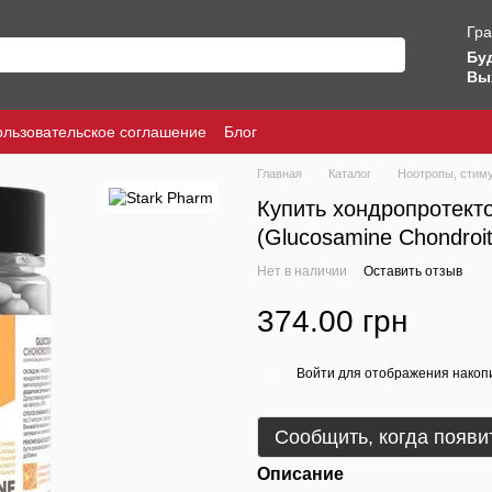
Гра
Бу
Вы
ользовательское соглашение
Блог
Главная
Каталог
Ноотропы, стим
Купить хондропротект
(Glucosamine Chondroi
Нет в наличии
Оставить отзыв
374.00 грн
Войти
для отображения накопи
%
Сообщить, когда появи
Описание