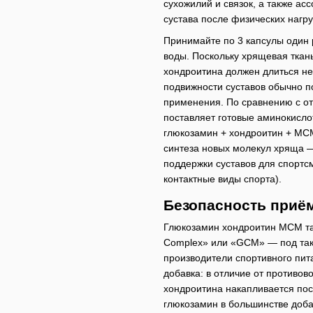
сухожилий и связок, а также ас
сустава после физических нагру
Принимайте по 3 капсулы один 
воды. Поскольку хрящевая ткан
хондроитина должен длиться н
подвижности суставов обычно п
применения. По сравнению с о
поставляет готовые аминокисло
глюкозамин + хондроитин + МСМ
синтеза новых молекул хряща —
поддержки суставов для спортсм
контактные виды спорта).
Безопасность приём
Глюкозамин хондроитин МСМ так
Complex» или «GCM» — под так
производители спортивного пит
добавка: в отличие от противо
хондроитина накапливается пос
глюкозамин в большинстве доба