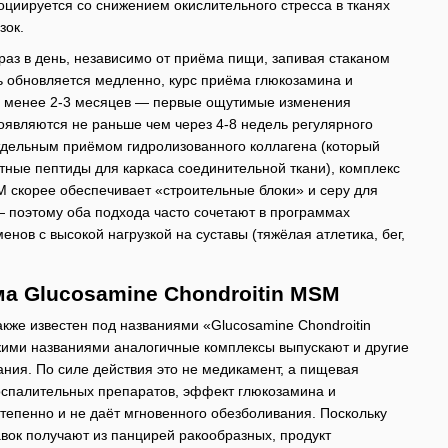
социируется со снижением окислительного стресса в тканях
зок.
раз в день, независимо от приёма пищи, запивая стаканом
ь обновляется медленно, курс приёма глюкозамина и
е менее 2-3 месяцев — первые ощутимые изменения
оявляются не раньше чем через 4-8 недель регулярного
тдельным приёмом гидролизованного коллагена (который
тные пептиды для каркаса соединительной ткани), комплекс
 скорее обеспечивает «строительные блоки» и серу для
 поэтому оба подхода часто сочетают в программах
енов с высокой нагрузкой на суставы (тяжёлая атлетика, бег,
а Glucosamine Chondroitin MSM
же известен под названиями «Glucosamine Chondroitin
ими названиями аналогичные комплексы выпускают и другие
ания. По силе действия это не медикамент, а пищевая
воспалительных препаратов, эффект глюкозамина и
тепенно и не даёт мгновенного обезболивания. Поскольку
вок получают из панцирей ракообразных, продукт