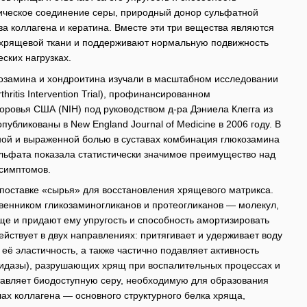
ическое соединение серы, природный донор сульфатной
за коллагена и кератина. Вместе эти три вещества являются
хрящевой ткани и поддерживают нормальную подвижность
ских нагрузках.
озамина и хондроитина изучали в масштабном исследовании
thritis Intervention Trial), профинансированном
ровья США (NIH) под руководством д-ра Дэниела Клегга из
публикованы в New England Journal of Medicine в 2006 году. В
ной и выраженной болью в суставах комбинация глюкозамина
льфата показала статистически значимое преимущество над
 симптомов.
поставке «сырья» для восстановления хрящевого матрикса.
венником гликозаминогликанов и протеогликанов — молекул,
ще и придают ему упругость и способность амортизировать
ействует в двух направлениях: притягивает и удерживает воду
её эластичность, а также частично подавляет активность
нидазы), разрушающих хрящ при воспалительных процессах и
тавляет биодоступную серу, необходимую для образования
ах коллагена — основного структурного белка хряща,