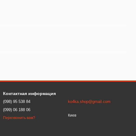
Контактная информация
(098) 95 538 84
ko4ka.shop@gmail.com
(099) 06 188 06
Киев
Перезвонить вам?