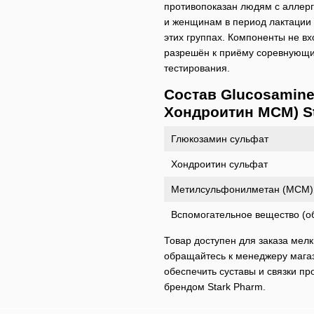
противопоказан людям с аллер
и женщинам в период лактации 
этих группах. Компоненты не в
разрешён к приёму соревнующи
тестирования.
Состав Glucosamine
Хондроитин МСМ) St
Глюкозамин сульфат
Хондроитин сульфат
Метилсульфонилметан (МСМ)
Вспомогательное вещество (о
Товар доступен для заказа мел
обращайтесь к менеджеру магаз
обеспечить суставы и связки п
брендом Stark Pharm.