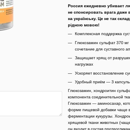
Россия ежедневно убивает л
не спонсировать врага даже 
на українську. Це не так скла
рідною мовою!
Комплексная поддержка суст
Глюкозамин сульфат 370 мг
сочетание для суставного а
Защищает хрящ от разрушен
нагрузках
Ускоряет восстановление су
Удобный приём — 3 капсулы
Глюкозамин, хондроитин сульф
компонента соединительной тка
Глюкозамин — аминосахар, кото
форме пищевой добавки чаще вс
ферментации кукурузы. Хондрои
хрящевой ткани животных (чаще 
он входит в состав протеогликан