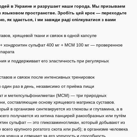
юдей в Украине и разрушает наши города. Мы призываем
в языковом пространстве. Зробіть цей крок — переходьте
дно, як здається, і ми завжди раді спілкуватися з вами
авов, хрящевой ткани и связок в одной капсуле
 + хондроитин сульфат 400 мг + МСМ 100 мг — проверенное
ппарата
ия и поддерживает его эластичность при регулярных
ставов и связок после интенсивных тренировок
 один раз в день, независимо от приёма пищи
ат и метилсульфонилметан (МСМ) — три природных
ни, составляющие основу хрящевого матрикса суставов.
рый в организме синтезируется из глюкозы и глутамина, а в
его получается из хитина панцирей ракообразных или путём
тин сульфат — это гликозаминогликан, который добывают из
всего крупного рогатого скота или рыб); в организме человека
ов хряща и отвечает за его упругость и способность