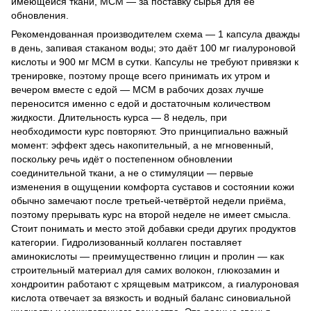
имеющейся ткани, МСМ — за поставку сырья для её
обновления.
Рекомендованная производителем схема — 1 капсула дважды
в день, запивая стаканом воды; это даёт 100 мг гиалуроновой
кислоты и 900 мг МСМ в сутки. Капсулы не требуют привязки к
тренировке, поэтому проще всего принимать их утром и
вечером вместе с едой — МСМ в рабочих дозах лучше
переносится именно с едой и достаточным количеством
жидкости. Длительность курса — 8 недель, при
необходимости курс повторяют. Это принципиально важный
момент: эффект здесь накопительный, а не мгновенный,
поскольку речь идёт о постепенном обновлении
соединительной ткани, а не о стимуляции — первые
изменения в ощущении комфорта суставов и состоянии кожи
обычно замечают после третьей-четвёртой недели приёма,
поэтому прерывать курс на второй неделе не имеет смысла.
Стоит понимать и место этой добавки среди других продуктов
категории. Гидролизованный коллаген поставляет
аминокислоты — преимущественно глицин и пролин — как
строительный материал для самих волокон, глюкозамин и
хондроитин работают с хрящевым матриксом, а гиалуроновая
кислота отвечает за вязкость и водный баланс синовиальной