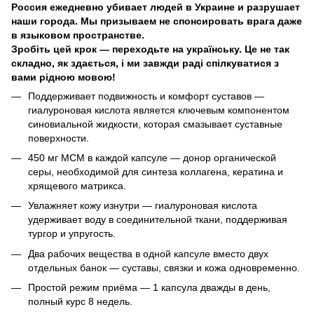
Россия ежедневно убивает людей в Украине и разрушает
наши города. Мы призываем не спонсировать врага даже
в языковом пространстве.
Зробіть цей крок — переходьте на українську. Це не так
складно, як здається, і ми завжди раді спілкуватися з
вами рідною мовою!
Поддерживает подвижность и комфорт суставов —
гиалуроновая кислота является ключевым компонентом
синовиальной жидкости, которая смазывает суставные
поверхности.
450 мг МСМ в каждой капсуле — донор органической
серы, необходимой для синтеза коллагена, кератина и
хрящевого матрикса.
Увлажняет кожу изнутри — гиалуроновая кислота
удерживает воду в соединительной ткани, поддерживая
тургор и упругость.
Два рабочих вещества в одной капсуле вместо двух
отдельных банок — суставы, связки и кожа одновременно.
Простой режим приёма — 1 капсула дважды в день,
полный курс 8 недель.