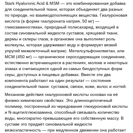
Stark Hyaluronic Acid & MSM — это комбинированная добавка
для соединительной ткани, которая объединяет два разных
по природе, но взаимодополняющих вещества. Гиалуроновая
кислота (в форме гиалуроната натрия, 50 мг) —
гликозаминогликан, природный полисахарид, входящий в
состав синовиальной жидкости суставов, хрящевой ткани,
дермы и склеры глаза; в организме она выполняет роль
молекулы, которая удерживает воду и формирует вязкий
упругий межклеточный матрикс. Метилсульфонилметан, или
МСМ (450 мг) — органическое серосодержащее соединение,
естественно встречающееся в растениях, молоке и некоторых
злаках и считающееся одной из самых биодоступных форм
серы, доступных в пищевых добавках. Вместе эти два
компонента работают на один результат — состояние
соединительной ткани: суставов, связок, кожи, волос и ногтей.
Механизм действия гиалуроновой кислоты основан на её
физико-химических свойствах. Это длинноцепочечный
полимер, построенный из чередования глюкуроновой кислоты
и N-ацетилглюкозамина, способный связывать количество
воды, многократно превышающее его собственную массу. В
суставе это придаёт синовиальной жидкости
вязкоэластичность — при медленном движении она работает