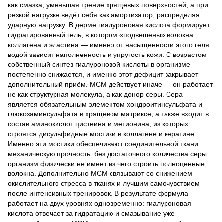
как смазка, уменьшая трение хрящевых поверхностей, а при
резкой нагрузке ведёт себя как амортизатор, распределяя
ударную нагрузку. В дерме гиалуроновая кислота формирует
гидратированный гель, в котором «подвешены» волокна
коллагена и эластина — именно от насыщенности этого геля
водой зависит наполненность и упругость кожи. С возрастом
собственный синтез гиалуроновой кислоты в организме
постепенно снижается, и именно этот дефицит закрывает
дополнительный приём. МСМ действует иначе — он работает
не как структурная молекула, а как донор серы. Сера
является обязательным элементом хондроитинсульфата и
глюкозаминсульфата в хрящевом матриксе, а также входит в
состав аминокислот цистеина и метионина, из которых
строятся дисульфидные мостики в коллагене и кератине.
Именно эти мостики обеспечивают соединительной ткани
механическую прочность: без достаточного количества серы
организм физически не имеет из чего строить полноценные
волокна. Дополнительно МСМ связывают со снижением
окислительного стресса в тканях и лучшим самочувствием
после интенсивных тренировок. В результате формула
работает на двух уровнях одновременно: гиалуроновая
кислота отвечает за гидратацию и смазывание уже