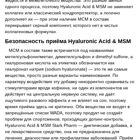
жидкости и межклеточного вещества. Это разные звенья
одного процесса, поэтому Hyaluronic Acid & MSM не заменяет
коллаген или классический хондропротектор, а логично
дополняет их — при этом наличие МСМ в составе
перекрывает серный компонент, которого нет в чистых
коллагеновых формулах.
Безопасность приёма Hyaluronic Acid & MSM
МСМ в составе также встречается под названиями
метилсульфонилметан, диметилсульфон и dimethyl sulfone, а
гиалуроновая кислота на этикетках обозначается как
гиалуронат натрия (sodium hyaluronate) — это те же самые
вещества, просто разные варианты наименования. По
характеру воздействия эту добавку некорректно сравнивать со
стимуляторами вроде кофеина: ни один из компонентов не
действует на центральную нервную систему, не даёт
ощутимого разового эффекта и не влияет на сон, поэтому
время приёма здесь не критично. Оба вещества не входят в
запрещённые списки WADA, поэтому продукт не создаёт
проблем для спортсменов, проходящих допинг-контроль.
Hyaluronic Acid & MSM Stark Pharm — диетическая добавка, а
не лекарственное средство, она не предназначена для
лечения, диагностики или профилактики заболеваний. Приём