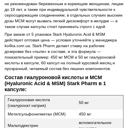
не рекомендован беременным и кормящим женщинам, лицам
до 18 лет, а также при индивидуальной чувствительности к
серосодержащим соединениям; в отдельных случаях высокие
дозы МСМ могут вызвать легкий дискомфорт в желудке — в
таком случае капсулы стоит принимать строго с едой.
При заказе от 5 упаковок Stark Hyaluronic Acid & MSM
действует оптовая цена — условия уточняйте у менеджера
ko4ka.com.ua. Stark Pharm делает ставку на рабочие
дозировки без «пыли» в составе, и эта формула —
показательный пример: 450 мг МСМ и 50 мг гиалуроновой
кислоты в капсуле, 60 капсул на полный курсовой месяц и
прозрачный, читаемый состав без лишних компонентов.
Состав гиалуроновой кислоты и МСМ
(Hyaluronic Acid & MSM) Stark Pharm в 1
капсуле:
Гиалуроновая кислота
50 мг
(гиалуронат натрия)
Метилсульфонилметан (МСМ)
450 мг
вспомогательное
Мальтодекстрин