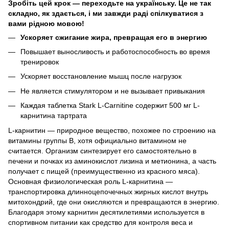
Зробіть цей крок — переходьте на українську. Це не так
складно, як здається, і ми завжди раді спілкуватися з
вами рідною мовою!
Ускоряет сжигание жира, превращая его в энергию
Повышает выносливость и работоспособность во время
тренировок
Ускоряет восстановление мышц после нагрузок
Не является стимулятором и не вызывает привыкания
Каждая таблетка Stark L-Carnitine содержит 500 мг L-
карнитина тартрата
L-карнитин — природное вещество, похожее по строению на
витамины группы В, хотя официально витамином не
считается. Организм синтезирует его самостоятельно в
печени и почках из аминокислот лизина и метионина, а часть
получает с пищей (преимущественно из красного мяса).
Основная физиологическая роль L-карнитина —
транспортировка длинноцепочечных жирных кислот внутрь
митохондрий, где они окисляются и превращаются в энергию.
Благодаря этому карнитин десятилетиями используется в
спортивном питании как средство для контроля веса и