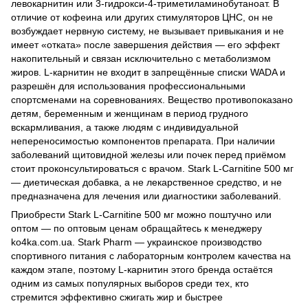
левокарнитин или 3-гидрокси-4-триметиламинобутаноат. В
отличие от кофеина или других стимуляторов ЦНС, он не
возбуждает нервную систему, не вызывает привыкания и не
имеет «отката» после завершения действия — его эффект
накопительный и связан исключительно с метаболизмом
жиров. L-карнитин не входит в запрещённые списки WADA и
разрешён для использования профессиональными
спортсменами на соревнованиях. Вещество противопоказано
детям, беременным и женщинам в период грудного
вскармливания, а также людям с индивидуальной
непереносимостью компонентов препарата. При наличии
заболеваний щитовидной железы или почек перед приёмом
стоит проконсультироваться с врачом. Stark L-Carnitine 500 мг
— диетическая добавка, а не лекарственное средство, и не
предназначена для лечения или диагностики заболеваний.
Приобрести Stark L-Carnitine 500 мг можно поштучно или
оптом — по оптовым ценам обращайтесь к менеджеру
ko4ka.com.ua. Stark Pharm — украинское производство
спортивного питания с лабораторным контролем качества на
каждом этапе, поэтому L-карнитин этого бренда остаётся
одним из самых популярных выборов среди тех, кто
стремится эффективно сжигать жир и быстрее