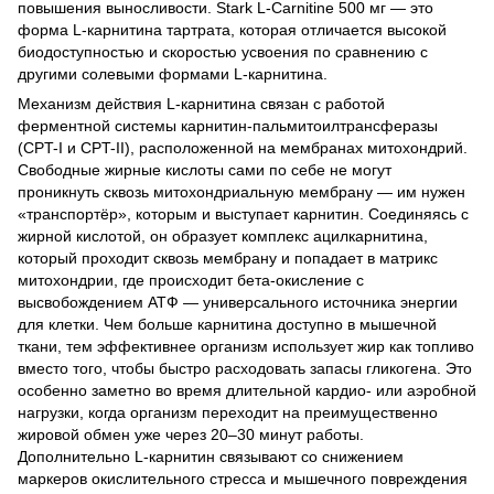
повышения выносливости. Stark L-Carnitine 500 мг — это
форма L-карнитина тартрата, которая отличается высокой
биодоступностью и скоростью усвоения по сравнению с
другими солевыми формами L-карнитина.
Механизм действия L-карнитина связан с работой
ферментной системы карнитин-пальмитоилтрансферазы
(CPT-I и CPT-II), расположенной на мембранах митохондрий.
Свободные жирные кислоты сами по себе не могут
проникнуть сквозь митохондриальную мембрану — им нужен
«транспортёр», которым и выступает карнитин. Соединяясь с
жирной кислотой, он образует комплекс ацилкарнитина,
который проходит сквозь мембрану и попадает в матрикс
митохондрии, где происходит бета-окисление с
высвобождением АТФ — универсального источника энергии
для клетки. Чем больше карнитина доступно в мышечной
ткани, тем эффективнее организм использует жир как топливо
вместо того, чтобы быстро расходовать запасы гликогена. Это
особенно заметно во время длительной кардио- или аэробной
нагрузки, когда организм переходит на преимущественно
жировой обмен уже через 20–30 минут работы.
Дополнительно L-карнитин связывают со снижением
маркеров окислительного стресса и мышечного повреждения