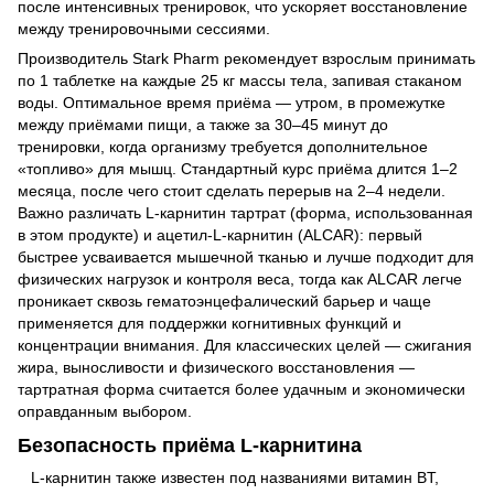
после интенсивных тренировок, что ускоряет восстановление
между тренировочными сессиями.
Производитель Stark Pharm рекомендует взрослым принимать
по 1 таблетке на каждые 25 кг массы тела, запивая стаканом
воды. Оптимальное время приёма — утром, в промежутке
между приёмами пищи, а также за 30–45 минут до
тренировки, когда организму требуется дополнительное
«топливо» для мышц. Стандартный курс приёма длится 1–2
месяца, после чего стоит сделать перерыв на 2–4 недели.
Важно различать L-карнитин тартрат (форма, использованная
в этом продукте) и ацетил-L-карнитин (ALCAR): первый
быстрее усваивается мышечной тканью и лучше подходит для
физических нагрузок и контроля веса, тогда как ALCAR легче
проникает сквозь гематоэнцефалический барьер и чаще
применяется для поддержки когнитивных функций и
концентрации внимания. Для классических целей — сжигания
жира, выносливости и физического восстановления —
тартратная форма считается более удачным и экономически
оправданным выбором.
Безопасность приёма L-карнитина
L-карнитин также известен под названиями витамин BT,