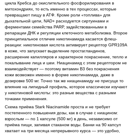
цикла Кребса до окислительного фосфорилирования в
митохондриях, то есть именно в тех процессах, которые
превращают пищу в АТФ. Кроме роли «топлива» для
дыхательной цепи, NAD+ расходуется сиртуинами и
ферментами семейства PARP, задействованными в
репарации ДНК и регуляции клеточного метаболизма. Второе
принципиальное отличие никотинамида касается флеш-
реакции: никотиновая кислота активирует рецептор GPR109A
в коже, что запускает выделение простагландинов,
расширение капилляров и характерное покраснение, тепло и
покалывание лица и шеи. Ниацинамид с этим рецептором не
взаимодействует — поэтому витамин B3 без покраснения
кожи возможен именно в форме никотинамида, даже в
дозировке 500 мг. Точно так же ниацинамиду не присуще то
влияние на липидный профиль, которое классически изучают
у никотиновой кислоты: это разные вещества с разными
точками применения.
Схема приёма Stark Niacinamide проста и не требует
постепенного повышения дозы, как в случае с ниацином:
взрослым — по 1 капсуле (500 мг) в день, независимо от
приёма пищи, запивая стаканом воды. Банки на 90 капсул
хватает на три месяца непрерывного курса — это удобно,