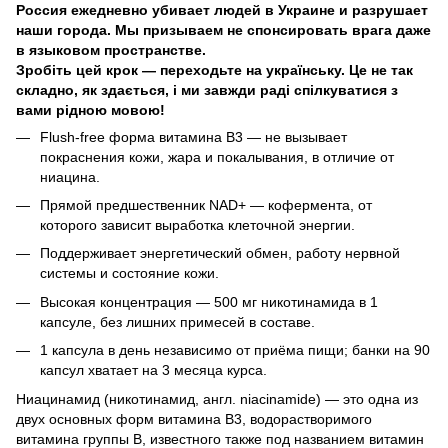
Россия ежедневно убивает людей в Украине и разрушает
наши города. Мы призываем не спонсировать врага даже
в языковом пространстве.
Зробіть цей крок — переходьте на українську. Це не так
складно, як здається, і ми завжди раді спілкуватися з
вами рідною мовою!
Flush-free форма витамина B3 — не вызывает
покраснения кожи, жара и покалывания, в отличие от
ниацина.
Прямой предшественник NAD+ — кофермента, от
которого зависит выработка клеточной энергии.
Поддерживает энергетический обмен, работу нервной
системы и состояние кожи.
Высокая концентрация — 500 мг никотинамида в 1
капсуле, без лишних примесей в составе.
1 капсула в день независимо от приёма пищи; банки на 90
капсул хватает на 3 месяца курса.
Ниацинамид (никотинамид, англ. niacinamide) — это одна из
двух основных форм витамина B3, водорастворимого
витамина группы B, известного также под названием витамин