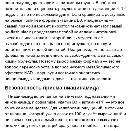
поскольку водорастворимые витамины группы B работают
накопительно, и оценивать результат стоит на дистанции 8–12
недель, а не по нескольким дням. Если сравнивать доступные
на рынке flush-free формы витамина B3, ниацинамид —
самый прямой вариант: инозитол гексаникотинат (тот самый
no-flush niacin) представляет собой комплекс никотиновой
кислоты с инозитолом, который лишь медленно её
высвобождает, то есть флеш он приглушает, но по сути
остаётся никотиновой кислотой. Ниацинамид же не вызывает
флеша не из-за замедленного высвобождения, а из-за самой
химии молекулы. Поэтому выбор между формами — это не
вопрос переносимости, а вопрос нужного метаболического
эффекта: NAD+-маршрут и клеточная энергетика —
ниацинамид, липидные задачи — никотиновая кислота.
Безопасность приёма ниацинамида
Ниацинамид встречается на этикетках под названиями
никотинамид, nicotinamide, vitamin B3 и витамин PP — это всё
то же самое вещество. Для калибровки ощущений: в отличие
от ниацина, который уже в дозах от 100 мг даёт выраженный и
ни с чем не спутываемый флеш, ниацинамид не вызывает
никаких ощутимых реакций сразу после приёма — ни жара,