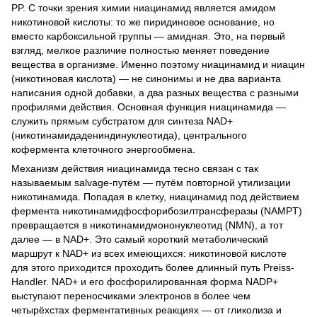
PP. С точки зрения химии ниацинамид является амидом
никотиновой кислоты: то же пиридиновое основание, но
вместо карбоксильной группы — амидная. Это, на первый
взгляд, мелкое различие полностью меняет поведение
вещества в организме. Именно поэтому ниацинамид и ниацин
(никотиновая кислота) — не синонимы и не два варианта
написания одной добавки, а два разных вещества с разными
профилями действия. Основная функция ниацинамида —
служить прямым субстратом для синтеза NAD+
(никотинамидадениндинуклеотида), центрального
кофермента клеточного энергообмена.
Механизм действия ниацинамида тесно связан с так
называемым salvage-путём — путём повторной утилизации
никотинамида. Попадая в клетку, ниацинамид под действием
фермента никотинамидфосфорибозилтрансферазы (NAMPT)
превращается в никотинамидмононуклеотид (NMN), а тот
далее — в NAD+. Это самый короткий метаболический
маршрут к NAD+ из всех имеющихся: никотиновой кислоте
для этого приходится проходить более длинный путь Preiss-
Handler. NAD+ и его фосфорилированная форма NADP+
выступают переносчиками электронов в более чем
четырёхстах ферментативных реакциях — от гликолиза и