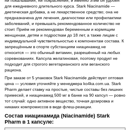
ни покалывания, ни покраснения, и именно этим он удобен
для ежедневного длительного курса. Stark Niacinamide —
диетическая добавка, а не лекарственное средство; она не
предназначена для лечения, диагностики или профилактики
заболеваний, и превышать рекомендованное количество не
стоит. Приём не рекомендован беременным и кормящим
женщинам, детям и подросткам до 18 лет, а также лицам с
индивидуальной чувствительностью к компонентам состава. К
запрещённым в спорте субстанциям ниацинамид не
относится — это обычный витамин, разрешённый на любых
соревнованиях. Капсула желатиновая, поэтому продукт не
подходит для строгого вегетарианского или веганского
рациона.
При заказе от 5 упаковок Stark Niacinamide действует оптовая
цена — условия уточняйте у менеджера ko4ka.com.ua. Stark
Pharm делает ставку на простые, чистые составы без лишних
примесей, и ниацинамид 500 мг в банке на 90 капсул — ровно
тот случай: одно активное вещество, точная дозировка и
никаких компромиссов в виде флеш-реакции.
Состав ниацинамида (Niacinamide) Stark
Pharm в 1 капсуле: